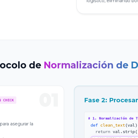
logístico, eliminando bo
tocolo de
Normalización de D
01
Fase 2: Procesa
N CHECK
# 1. Normalización de T
 para asegurar la
def
clean_text
(val)
return
val.strip(