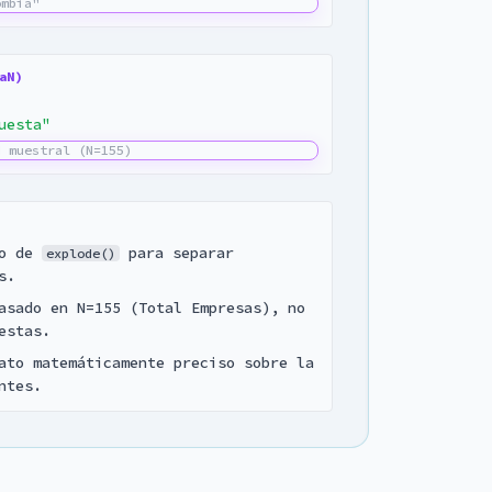
ombia"
aN)
uesta"
d muestral (N=155)
o de
para separar
explode()
s.
sado en N=155 (Total Empresas), no
estas.
to matemáticamente preciso sobre la
ntes.