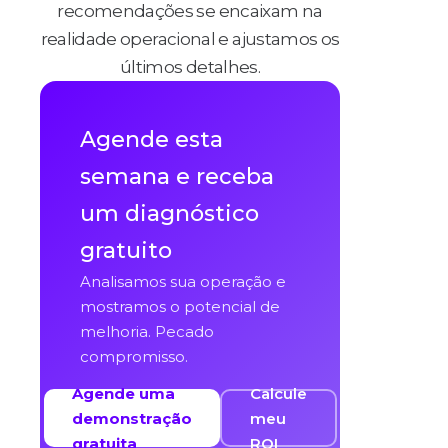
recomendações se encaixam na
realidade operacional e ajustamos os
últimos detalhes.
Agende esta
semana e receba
um diagnóstico
gratuito
Analisamos sua operação e
mostramos o potencial de
melhoria. Pecado
compromisso.
Agende uma
Calcule
demonstração
meu
gratuita
ROI