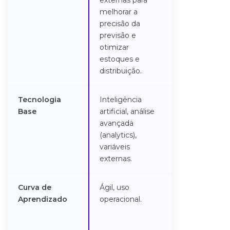
externas para
modelagem 
melhorar a
cenários,
precisão da
planejament
previsão e
preditivo e
otimizar
tomada de
estoques e
decisão
distribuição.
autônoma.
Tecnologia
Inteligência
Modelos
Base
artificial, análise
multicamada
avançada
planejament
(analytics),
conectado 
variáveis
Nuvem (Clou
externas.
Curva de
Ágil, uso
Requer
Aprendizado
operacional.
treinamento
acompanha
técnico.