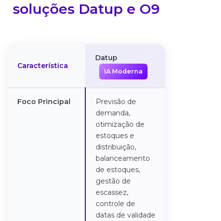
soluções Datup e O9
Datup
Característica
o9 Solutions
IA Moderna
Foco Principal
Previsão de
Planejament
demanda,
demanda e
otimização de
suprimentos,
estoques e
otimização d
distribuição,
estoques,
balanceamento
planejament
de estoques,
financeiro,
gestão de
S&OP/IBP e
escassez,
análise de ce
controle de
com IA.
datas de validade