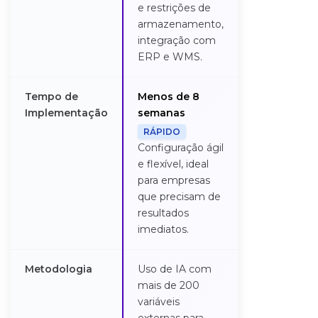
e restrições de
armazenamento,
integração com
ERP e WMS.
Tempo de
Menos de 8
6 a 12 meses,
Implementação
semanas
dependendo
personalizaç
RÁPIDO
do tamanho 
Configuração ágil
empresa.
e flexível, ideal
para empresas
que precisam de
resultados
imediatos.
Metodologia
Uso de IA com
Digital Brain:
mais de 200
tecnologia d
variáveis
avançada par