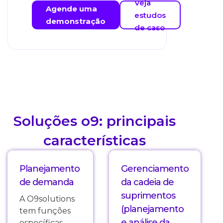
Veja
Agende uma
estudos
demonstração
de caso
Soluções o9: principais
características
Planejamento
Gerenciamento
de demanda
da cadeia de
suprimentos
A O9solutions
(planejamento
tem funções
e análise da
específicas