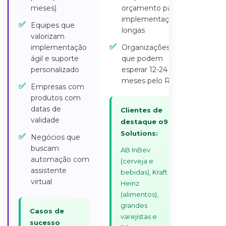
meses)
orçamento para
implementações
✅
Equipes que
longas
valorizam
✅
implementação
Organizações
ágil e suporte
que podem
personalizado
esperar 12-24
meses pelo ROI
✅
Empresas com
produtos com
datas de
Clientes de
validade
destaque o9
Solutions:
✅
Negócios que
buscam
AB InBev
automação com
(cerveja e
assistente
bebidas), Kraft
virtual
Heinz
(alimentos),
grandes
Casos de
varejistas e
sucesso