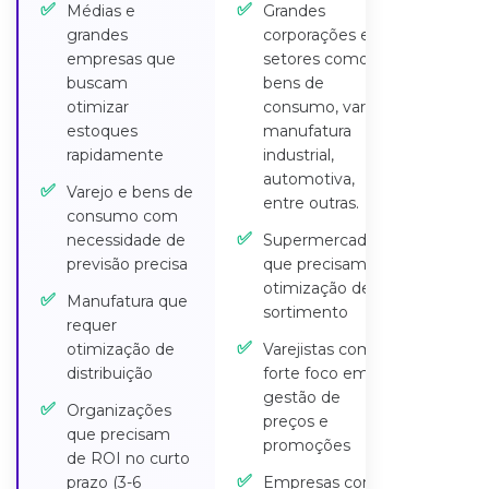
✅
✅
Médias e
Grandes
grandes
corporações em
empresas que
setores como
buscam
bens de
otimizar
consumo, varejo,
estoques
manufatura
rapidamente
industrial,
automotiva,
✅
Varejo e bens de
entre outras.
consumo com
✅
necessidade de
Supermercados
previsão precisa
que precisam de
otimização de
✅
Manufatura que
sortimento
requer
✅
otimização de
Varejistas com
distribuição
forte foco em
gestão de
✅
Organizações
preços e
que precisam
promoções
de ROI no curto
✅
prazo (3-6
Empresas com