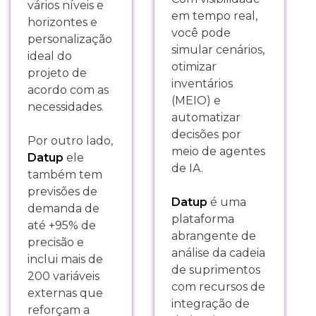
vários níveis e
em tempo real,
horizontes e
você pode
personalização
simular cenários,
ideal do
otimizar
projeto de
inventários
acordo com as
(MEIO) e
necessidades.
automatizar
decisões por
Por outro lado,
meio de agentes
Datup
ele
de IA.
também tem
previsões de
Datup
é uma
demanda de
plataforma
até +95% de
abrangente de
precisão e
análise da cadeia
inclui mais de
de suprimentos
200 variáveis
com recursos de
externas que
integração de
reforçam a