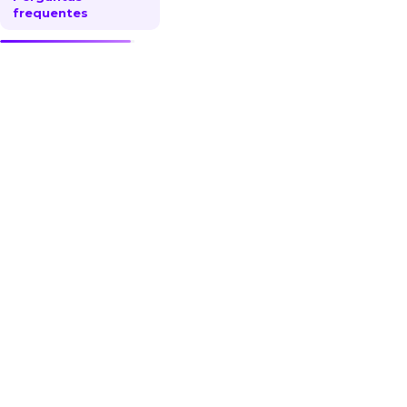
frequentes
O que são
soluções o9?
O O9solutions é um
software focado em