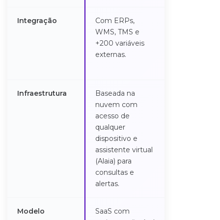
Integração
Com ERPs,
Integração to
WMS, TMS e
entre sistem
+200 variáveis
processos,
externas.
conectividad
Cloud.
Infraestrutura
Baseada na
Baseada na
nuvem com
nuvem com
acesso de
arquitetura
qualquer
escalável e
dispositivo e
integração 
assistente virtual
múltiplas fon
(Alaia) para
de dados.
consultas e
alertas.
Modelo
SaaS com
Plataforma