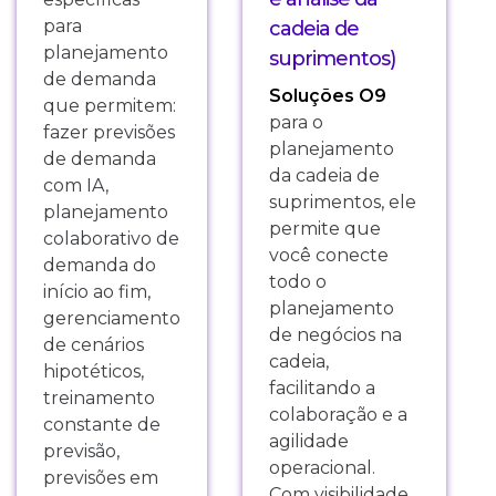
para
cadeia de
planejamento
suprimentos)
de demanda
Soluções O9
que permitem:
para o
fazer previsões
planejamento
de demanda
da cadeia de
com IA,
suprimentos, ele
planejamento
permite que
colaborativo de
você conecte
demanda do
todo o
início ao fim,
planejamento
gerenciamento
de negócios na
de cenários
cadeia,
hipotéticos,
facilitando a
treinamento
colaboração e a
constante de
agilidade
previsão,
operacional.
previsões em
Com visibilidade