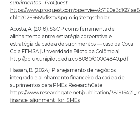
suprimentos - ProQuest
.
https://www.proquest.com/openview/c7160e3c1681ae
cbl=2026366&diss=y&pq-origsite=gscholar
Acosta, A. (2018). S&OP como ferramenta de
alinhamento entre estratégia corporativa e
estratégia da cadeia de suprimentos — caso da Coca
Cola FEMSA [Universidade Piloto da Colômbia].
http://polux.unipiloto.edu.co:8080/00004840.pdf
Hassan, B. (2024). Planejamento de negócios
integrado e alinhamento financeiro da cadeia de
suprimentos para PMEs. ResearchGate.
https://www.researchgate.net/publication/381915421_
finance_alignment_for_SMEs