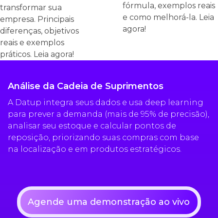
fórmula, exemplos reais
transformar sua
e como melhorá-la. Leia
empresa. Principais
agora!
diferenças, objetivos
reais e exemplos
práticos. Leia agora!
Análise da Cadeia de Suprimentos
A Datup integra seus dados e usa deep learning
para prever a demanda (mais de 95% de precisão),
analisar seu estoque e calcular pontos de
reposição, priorizando suas compras com base
na localização e em produtos estratégicos.
Agende uma demonstração ao vivo