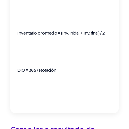
vece
rota 
en el
Inventario promedio = (Inv. inicial + Inv. final) / 2
Base 
cálcu
norma
fluct
DIO = 365 / Rotación
Días
cada 
pasa
bode
antes
vend