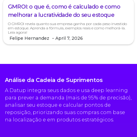
GMROI: o que é, como é calculado e como
melhorar a lucratividade do seu estoque
O GMROI revela quanto sua empresa ganha por cada peso investido
em estoque. Aprenda a fórmula, exemplos reais e como melhorá-la.
Leia agora!
Felipe Hernandez
•
April 7, 2026
Análise da Cadeia de Suprimentos
A Datup integra seus dados e usa deep learning
para prever a demanda (mais de 95% de precisão),
analisar seu estoque e calcular pontos de
reposição, priorizando suas compras com base
na localização e em produtos estratégicos.