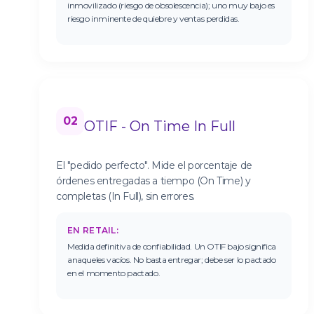
inmovilizado (riesgo de obsolescencia); uno muy bajo es
riesgo inminente de quiebre y ventas perdidas.
02
OTIF - On Time In Full
El "pedido perfecto". Mide el porcentaje de
órdenes entregadas a tiempo (On Time) y
completas (In Full), sin errores.
EN RETAIL:
Medida definitiva de confiabilidad. Un OTIF bajo significa
anaqueles vacíos. No basta entregar; debe ser lo pactado
en el momento pactado.