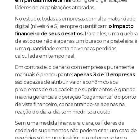
em perdas monetárias
distingue organizações
líderes de organizações atrasadas.
No estudo,
todas as empresas com alta maturidade
digital (níveis 4 e 5) sempre quantificam
o impacto
financeiro de seus desafios.
Para eles, uma quebra
de estoque não é apenas um buraco na prateleira, é
uma quantidade exata de vendas perdidas
calculada em tempo real.
Em contraste, o cenário com empresas puramente
manuais é preocupante:
apenas 3 de 11 empresas
são capazes de atribuir valor econômico aos
problemas de sua cadeia de suprimentos. A grande
maioria gerencia a operação “cegamente” do ponto
de vista financeiro, concentrando-se apenas na
reação do dia-a-dia, sem medir seu custo.
Sem uma medida financeira clara, os líderes da
cadeia de suprimentos não podem criar um caso de
negócios sólido que justifique o retorno sobre o