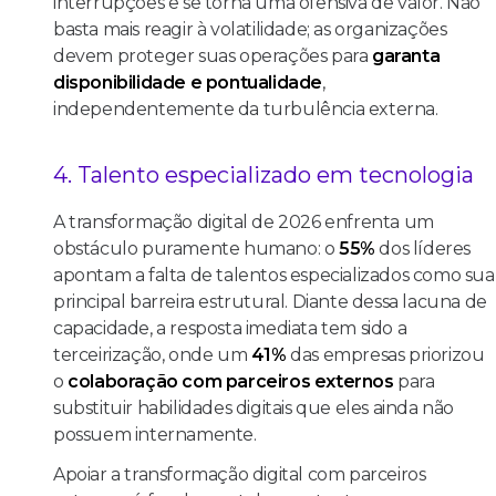
interrupções e se torna uma ofensiva de valor. Não
basta mais reagir à volatilidade; as organizações
devem proteger suas operações para
garanta
disponibilidade e pontualidade
,
independentemente da turbulência externa.
4. Talento especializado em tecnologia
A transformação digital de 2026 enfrenta um
obstáculo puramente humano: o
55%
dos líderes
apontam a falta de talentos especializados como sua
principal barreira estrutural. Diante dessa lacuna de
capacidade, a resposta imediata tem sido a
terceirização, onde um
41%
das empresas priorizou
o
colaboração com parceiros externos
para
substituir habilidades digitais que eles ainda não
possuem internamente.
Apoiar a transformação digital com parceiros