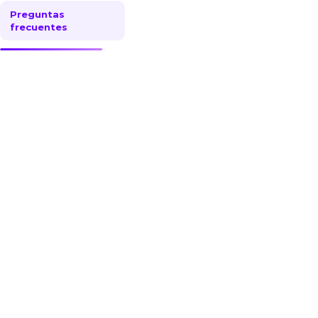
Preguntas
frecuentes
¿Qué es Anaplan?
Anaplan
es un software que
integra y complementa procesos
de planificación, finanzas y
pronóstico en una sola
herramienta. Se describe como el