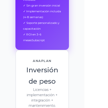
✓ Sin gran inversión inicial
✓ Implementación incluida
(4-8 semanas)
✓ Soporte personalizado y
capacitación
✓ ROI en 3-6
mesesSubscript
ANAPLAN
Inversión
de peso
Licencias +
implementación +
integración +
mantenimiento.