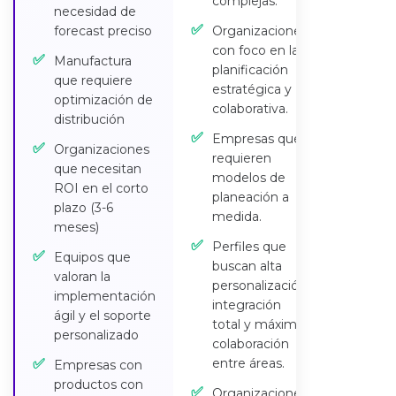
complejas.
necesidad de
✅
forecast preciso
Organizaciones
con foco en la
✅
Manufactura
planificación
que requiere
estratégica y
optimización de
colaborativa.
distribución
✅
Empresas que
✅
Organizaciones
requieren
que necesitan
modelos de
ROI en el corto
planeación a
plazo (3-6
medida.
meses)
✅
Perfiles que
✅
Equipos que
buscan alta
valoran la
personalización,
implementación
integración
ágil y el soporte
total y máxima
personalizado
colaboración
✅
entre áreas.
Empresas con
productos con
✅
Organizaciones