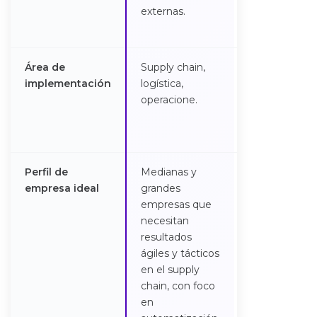
externas.
conectividad
Cloud.
Área de
Supply chain,
Todas las áre
implementación
logística,
la empresa
operacione.
(finanzas, ven
RRHH, suppl
chain).
Perfil de
Medianas y
Organizacion
empresa ideal
grandes
que priorizan 
empresas que
planificación
necesitan
integral,
resultados
colaboración
ágiles y tácticos
global y
en el supply
personalizaci
chain, con foco
estratégica e
en
toda la empre