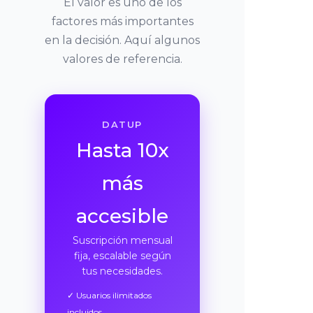
El valor es uno de los
factores más importantes
en la decisión. Aquí algunos
valores de referencia.
DATUP
Hasta 10x
más
accesible
Suscripción mensual
fija, escalable según
tus necesidades.
✓ Usuarios ilimitados
incluidos