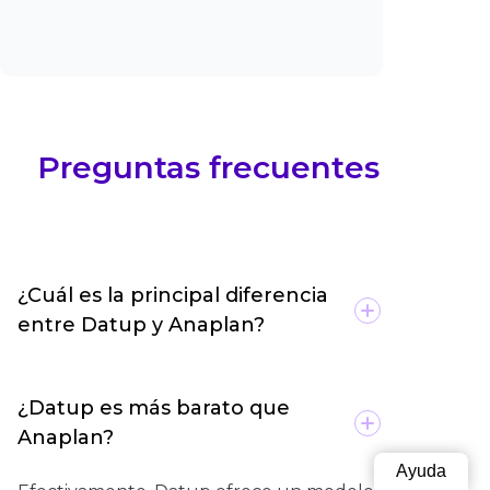
Preguntas frecuentes
¿Cuál es la principal diferencia
entre Datup y Anaplan?
La diferencia está en el enfoque de cada
herramienta. Anaplan está enfocada en
¿Datup es más barato que
una operación más integral y global,
Anaplan?
ocupando herramientas para
Ayuda
departamentos de recursos humanos.