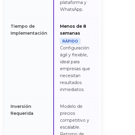
plataforma y
WhatsApp.
Tiempo de
Menos de 8
Mediano a la
Implementación
semanas
plazo, depen
de configurac
RÁPIDO
y ajuste.
Configuración
ágil y flexible,
ideal para
empresas que
necesitan
resultados
inmediatos.
Inversión
Modelo de
Elevada, requ
Requerida
precios
consultoría y
competitivo y
ajuste por
escalable.
procesos.
Retorno de