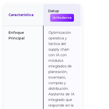
Datup
Característica
Anaplan
IA Moderna
Enfoque
Optimización
Planificación
Principal
operativa y
empresarial
táctica del
global,
supply chain
colaborativa y
con IA con
estratégica.
módulos
integrados de
planeación,
inventario,
compras y
distribución.
Asistente de IA
integrado que
responde en la