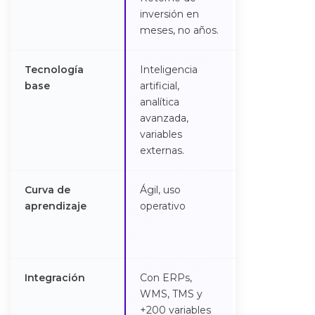
inversión en
meses, no años.
Tecnología
Inteligencia
Modelos
base
artificial,
multicapa,
analítica
planificación
avanzada,
conectada Cl
variables
externas.
Curva de
Ágil, uso
Necesita
aprendizaje
operativo
capacitación 
acompañami
técnico
Integración
Con ERPs,
Integración to
WMS, TMS y
entre sistema
+200 variables
procesos,