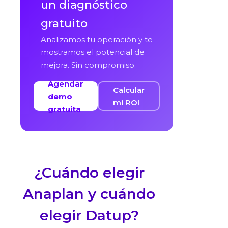
un diagnóstico
gratuito
Analizamos tu operación y te
mostramos el potencial de
mejora. Sin compromiso.
Agendar
Calcular
demo
mi ROI
gratuita
¿Cuándo elegir
Anaplan y cuándo
elegir Datup?