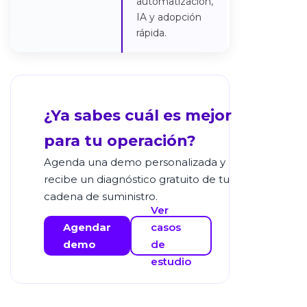
automatización,
IA y adopción
rápida.
¿Ya sabes cuál es mejor
para tu operación?
Agenda una demo personalizada y
recibe un diagnóstico gratuito de tu
cadena de suministro.
Ver
Agendar
casos
demo
de
estudio