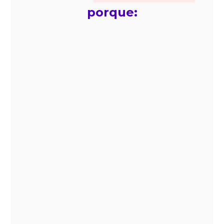
porque:
No se integran a tus ERP’s, WMS y
CRM’s, por lo que no tienes toda la
data actualizada que necesitas para
calcular pronósticos
correctamente.