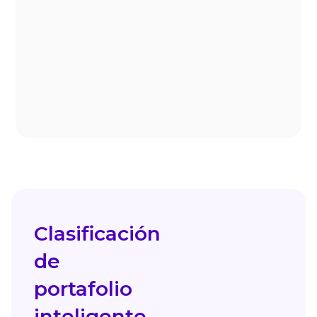
Procesos manuales de copiar,
pegar y arreglar información que
genera errores humanos y te hace
perder horas.
Clasificación
de
portafolio
inteligente